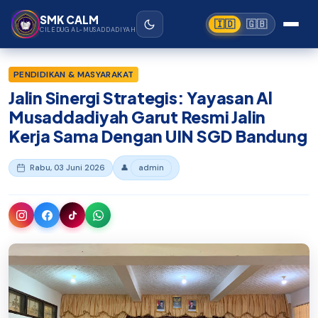
Beranda
›
SMK Ciledug Al-Musaddadiyah Garut
Lewati ke konten utama
SMK CALM
🇮🇩
🇬🇧
CILEDUG AL-MUSADDADIYAH
PENDIDIKAN & MASYARAKAT
Jalin Sinergi Strategis: Yayasan Al
Musaddadiyah Garut Resmi Jalin
Kerja Sama Dengan UIN SGD Bandung
Rabu, 03 Juni 2026
👤
admin