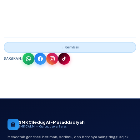
←
Kembali
BAGIKAN:
SMK Ciledug Al-Musaddadiyah
🏫
SMK CALM — Garut, Jawa Barat
Mencetak generasi beriman, berilmu, dan berdaya saing tinggi sejak