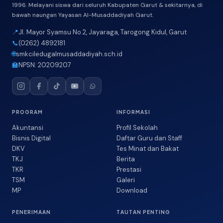
1996. Melayani siswa dari seluruh Kabupaten Garut & sekitarnya, di
bawah naungan Yayasan Al-Musaddadiyah Garut.
📍
Jl. Mayor Syamsu No.2, Jayaraga, Tarogong Kidul, Garut
📞
(0262) 4892181
🌐
smkciledugalmusaddadiyah.sch.id
🏫
NPSN: 20209207
PROGRAM
INFORMASI
Akuntansi
Profil Sekolah
Bisnis Digital
Daftar Guru dan Staff
DKV
Tes Minat dan Bakat
TKJ
Berita
TKR
Prestasi
TSM
Galeri
MP
Download
PENERIMAAN
TAUTAN PENTING