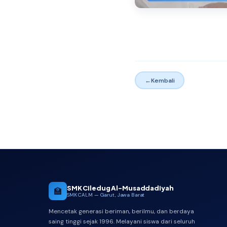
←
Kembali
SMK Ciledug Al-Musaddadiyah
🏫
SMK CALM — Garut, Jawa Barat
Mencetak generasi beriman, berilmu, dan berdaya
saing tinggi sejak 1996. Melayani siswa dari seluruh