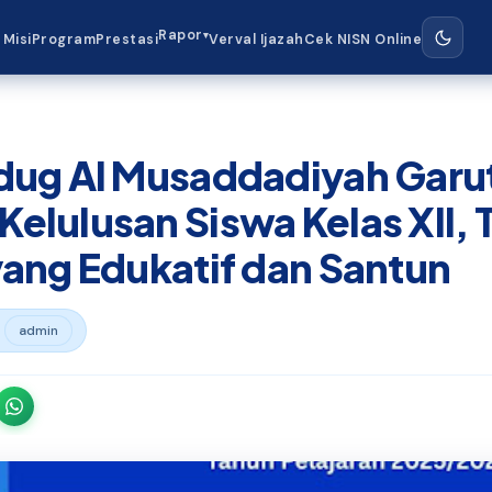
Rapor
▾
 Misi
Program
Prestasi
Verval Ijazah
Cek NISN Online
dug Al Musaddadiyah Garu
lulusan Siswa Kelas XII,
ang Edukatif dan Santun

admin