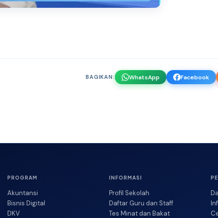
WhatsApp
Facebook
BAGIKAN:
PROGRAM
INFORMASI
P
Akuntansi
Profil Sekolah
Da
Bisnis Digital
Daftar Guru dan Staff
In
DKV
Tes Minat dan Bakat
Ce