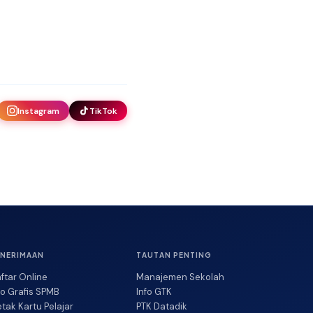
Instagram
TikTok
ENERIMAAN
TAUTAN PENTING
ftar Online
Manajemen Sekolah
fo Grafis SPMB
Info GTK
tak Kartu Pelajar
PTK Datadik