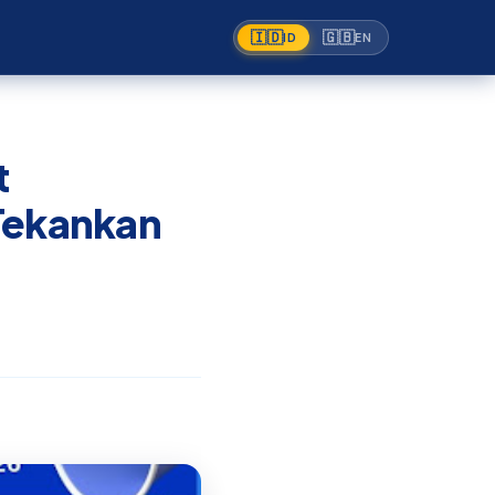
🇮🇩
🇬🇧
ID
EN
t
 Tekankan