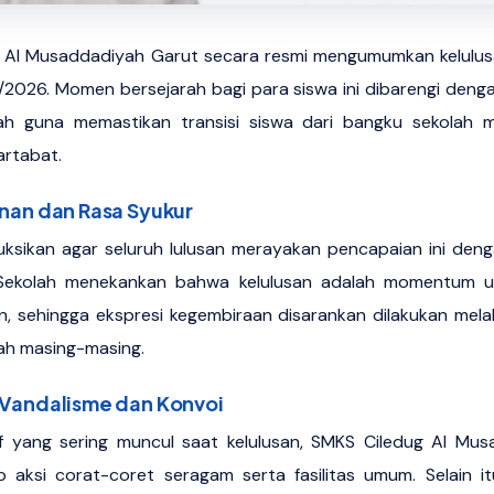
Al Musaddadiyah Garut secara resmi mengumumkan kelulusan
/2026. Momen bersejarah bagi para siswa ini dibarengi dengan
h guna memastikan transisi siswa dari bangku sekolah m
artabat.
unan dan Rasa Syukur
uksikan agar seluruh lulusan merayakan pencapaian ini de
Sekolah menekankan bahwa kelulusan adalah momentum unt
un, sehingga ekspresi kegembiraan disarankan dilakukan mela
ah masing-masing.
 Vandalisme dan Konvoi
tif yang sering muncul saat kelulusan, SMKS Ciledug Al Mu
 aksi corat-coret seragam serta fasilitas umum. Selain i