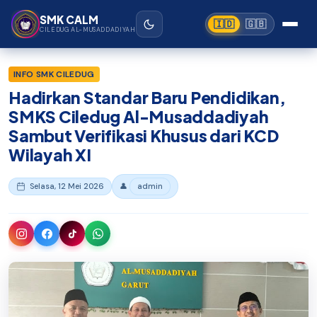
Beranda
›
SMK Ciledug Al-Musaddadiyah Garut
Lewati ke konten utama
SMK CALM
🇮🇩
🇬🇧
CILEDUG AL-MUSADDADIYAH
INFO SMK CILEDUG
Hadirkan Standar Baru Pendidikan,
SMKS Ciledug Al-Musaddadiyah
Sambut Verifikasi Khusus dari KCD
Wilayah XI
Selasa, 12 Mei 2026
👤
admin