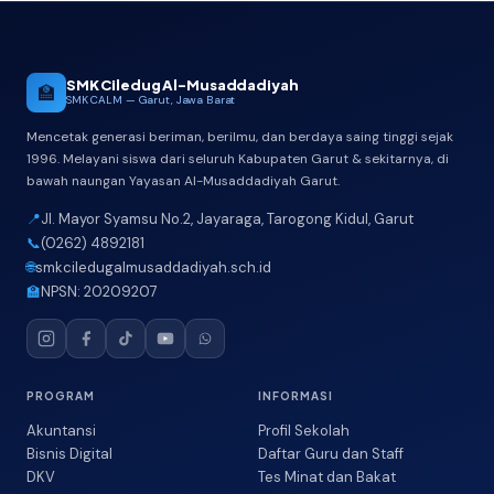
SMK Ciledug Al-Musaddadiyah
🏫
SMK CALM — Garut, Jawa Barat
Mencetak generasi beriman, berilmu, dan berdaya saing tinggi sejak
1996. Melayani siswa dari seluruh Kabupaten Garut & sekitarnya, di
bawah naungan Yayasan Al-Musaddadiyah Garut.
📍
Jl. Mayor Syamsu No.2, Jayaraga, Tarogong Kidul, Garut
📞
(0262) 4892181
🌐
smkciledugalmusaddadiyah.sch.id
🏫
NPSN: 20209207
PROGRAM
INFORMASI
Akuntansi
Profil Sekolah
Bisnis Digital
Daftar Guru dan Staff
DKV
Tes Minat dan Bakat