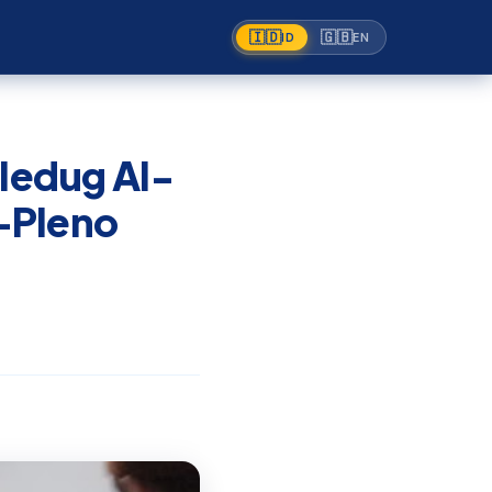
🇮🇩
🇬🇧
ID
EN
iledug Al-
-Pleno