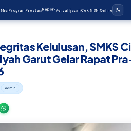
Rapor
▾
 Misi
Program
Prestasi
Verval Ijazah
Cek NISN Online
tegritas Kelulusan, SMKS C
yah Garut Gelar Rapat Pra
6

admin