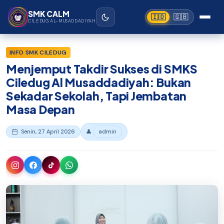
Beranda
›
SMK Ciledug Al-Musaddadiyah Garut
Lewati ke konten utama
SMK CALM
🇮🇩
🇬🇧
CILEDUG AL-MUSADDADIYAH
INFO SMK CILEDUG
Menjemput Takdir Sukses di SMKS
Ciledug Al Musaddadiyah: Bukan
Sekadar Sekolah, Tapi Jembatan
Masa Depan
Senin, 27 April 2026
👤
admin