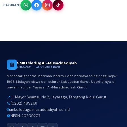
BAGIKAN:
SMK Ciledug Al-Musaddadiyah
🏫
SMK CALM — Garut, Jawa Barat
Mencetak generasi beriman, berilmu, dan berdaya saing tinggi sejak
1996. Melayani siswa dari seluruh Kabupaten Garut & sekitarnya, di
bawah naungan Yayasan Al-Musaddadiyah Garut.
📍
Jl. Mayor Syamsu No.2, Jayaraga, Tarogong Kidul, Garut
📞
(0262) 4892181
🌐
smkciledugalmusaddadiyah.sch.id
🏫
NPSN: 20209207