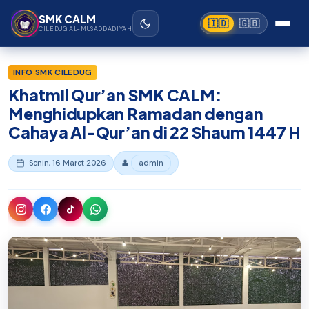
Beranda
›
SMK Ciledug Al-Musaddadiyah Garut
Lewati ke konten utama
SMK CALM
🇮🇩
🇬🇧
CILEDUG AL-MUSADDADIYAH
INFO SMK CILEDUG
Khatmil Qur’an SMK CALM:
Menghidupkan Ramadan dengan
Cahaya Al-Qur’an di 22 Shaum 1447 H
Senin, 16 Maret 2026
👤
admin