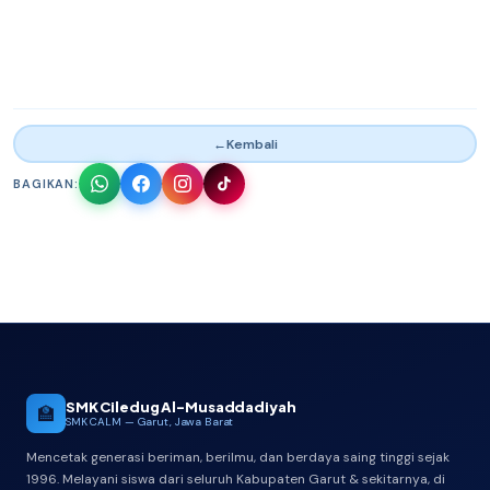
←
Kembali
BAGIKAN:
SMK Ciledug Al-Musaddadiyah
🏫
SMK CALM — Garut, Jawa Barat
Mencetak generasi beriman, berilmu, dan berdaya saing tinggi sejak
1996. Melayani siswa dari seluruh Kabupaten Garut & sekitarnya, di