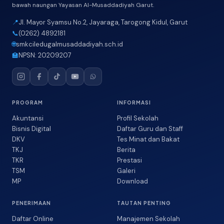
bawah naungan Yayasan Al-Musaddadiyah Garut.
📍
Jl. Mayor Syamsu No.2, Jayaraga, Tarogong Kidul, Garut
📞
(0262) 4892181
🌐
smkciledugalmusaddadiyah.sch.id
🏫
NPSN: 20209207
PROGRAM
INFORMASI
Akuntansi
Profil Sekolah
Bisnis Digital
Daftar Guru dan Staff
DKV
Tes Minat dan Bakat
TKJ
Berita
TKR
Prestasi
TSM
Galeri
MP
Download
PENERIMAAN
TAUTAN PENTING
Daftar Online
Manajemen Sekolah