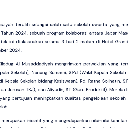
diyah terpilih sebagai salah satu sekolah swasta yang men
i Tahun 2024, sebuah program kolaborasi antara Jabar Masa
mtek ini dilaksanakan selama 3 hari 2 malam di Hotel Gran
tober 2024.
iledug Al Musaddadiyah mengirimkan perwakilan yang terdi
epala Sekolah), Neneng Sumarni, S.Pd (Wakil Kepala Sekolah
il Kepala Sekolah bidang Kesiswaan), Rd. Ratna Solihatin, S.
tua Jurusan TKJ), dan Aliyudin, ST (Guru Produktif). Mereka b
 yang bertujuan meningkatkan kualitas pengelolaan sekolah d
lah.
merupakan inisiatif yang mengedepankan nilai-nilai kearif