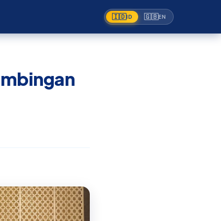
🇮🇩
🇬🇧
ID
EN
Bimbingan