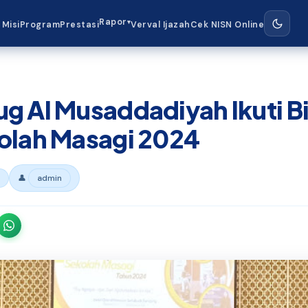
Rapor
▾
 Misi
Program
Prestasi
Verval Ijazah
Cek NISN Online
g Al Musaddadiyah Ikuti 
olah Masagi 2024
👤
admin