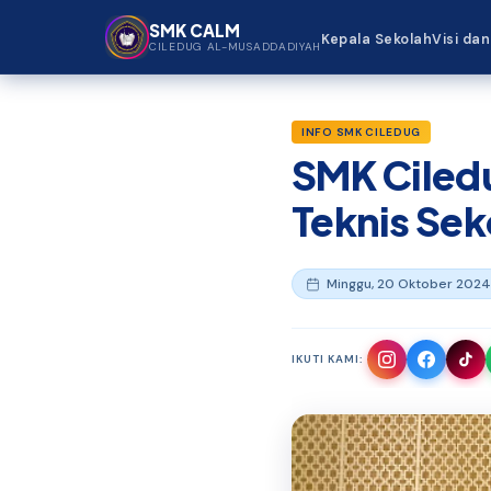
Beranda
›
SMK Ciledug Al-Musaddadiyah Garut
Lewati ke konten utama
SMK CALM
Kepala Sekolah
Visi dan
CILEDUG AL-MUSADDADIYAH
INFO SMK CILEDUG
SMK Ciledu
Teknis Sek
Minggu, 20 Oktober 2024
IKUTI KAMI: