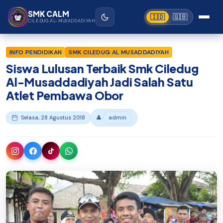
Beranda
›
SMK Ciledug Al-Musaddadiyah Garut
Lewati ke konten utama
SMK CALM
🇮🇩
🇬🇧
CILEDUG AL-MUSADDADIYAH
INFO PENDIDIKAN
SMK CILEDUG AL MUSADDADIYAH
Siswa Lulusan Terbaik Smk Ciledug
Al-Musaddadiyah Jadi Salah Satu
Atlet Pembawa Obor
Selasa, 28 Agustus 2018
👤
admin