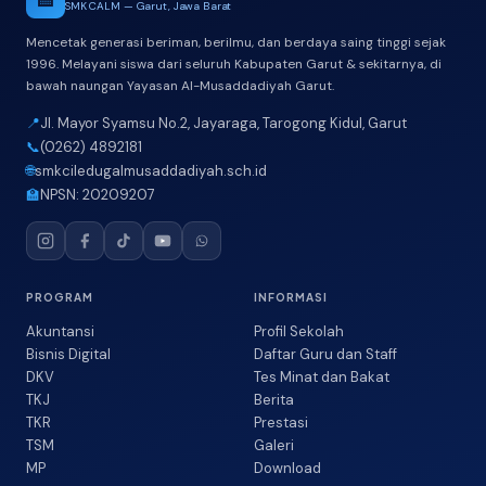
SMK CALM — Garut, Jawa Barat
Mencetak generasi beriman, berilmu, dan berdaya saing tinggi sejak
1996. Melayani siswa dari seluruh Kabupaten Garut & sekitarnya, di
bawah naungan Yayasan Al-Musaddadiyah Garut.
📍
Jl. Mayor Syamsu No.2, Jayaraga, Tarogong Kidul, Garut
📞
(0262) 4892181
🌐
smkciledugalmusaddadiyah.sch.id
🏫
NPSN: 20209207
PROGRAM
INFORMASI
Akuntansi
Profil Sekolah
Bisnis Digital
Daftar Guru dan Staff
DKV
Tes Minat dan Bakat
TKJ
Berita
TKR
Prestasi
TSM
Galeri
MP
Download