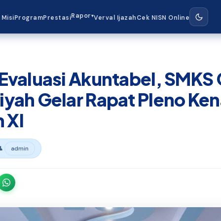
Rapor
▾
 Misi
Program
Prestasi
Verval Ijazah
Cek NISN Online
valuasi Akuntabel, SMKS 
yah Gelar Rapat Pleno Ken
 XI
👤
admin