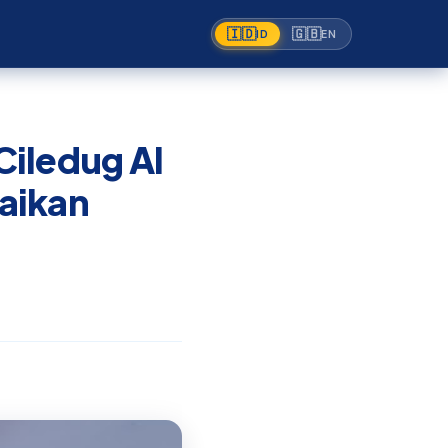
🇮🇩
🇬🇧
ID
EN
Ciledug Al
aikan