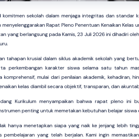
 komitmen sekolah dalam menjaga integritas dan standar ku
 menyelenggarakan Rapat Pleno Penentuan Kenaikan Kelas un
an yang berlangsung pada Kamis, 23 Juli 2026 ini dihadiri oleh
uru.
an tahapan krusial dalam siklus akademik sekolah yang bert
rta perkembangan karakter siswa selama satu tahun mas
a komprehensif, mulai dari penilaian akademik, kehadiran, hi
aikan kelas diambil secara objektif, transparan, dan akuntab
Bidang Kurikulum menyampaikan bahwa rapat pleno ini bu
 instrumen penting untuk memetakan kebutuhan belajar siswa d
 tidak hanya menetapkan siapa yang naik ke jenjang lebih ting
es pembelajaran yang telah berjalan. Kami ingin memastika