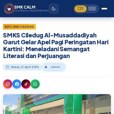
Beranda
›
SMK Ciledug Al-Musaddadiyah Garut
Lewati ke konten utama
SMK CALM
🇮🇩
🇬🇧
CILEDUG AL-MUSADDADIYAH
INFO SMK CILEDUG
SMKS Ciledug Al-Musaddadiyah
Garut Gelar Apel Pagi Peringatan Hari
Kartini: Meneladani Semangat
Literasi dan Perjuangan
Selasa, 21 April 2026
👤
admin