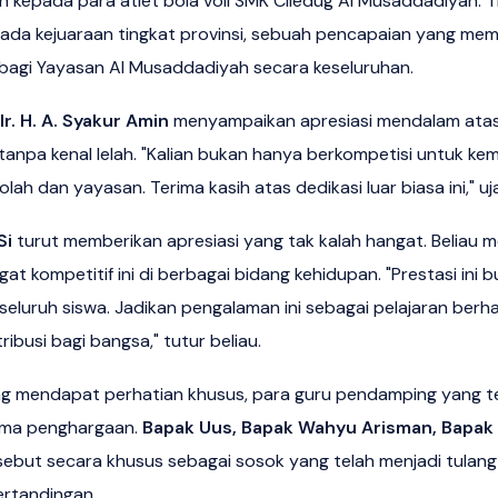
epada para atlet bola voli SMK Ciledug Al Musaddadiyah. Tim 
 pada kejuaraan tingkat provinsi, sebuah pencapaian yang m
a bagi Yayasan Al Musaddadiyah secara keseluruhan.
 Ir. H. A. Syakur Amin
menyampaikan apresiasi mendalam atas
h tanpa kenal lelah. "Kalian bukan hanya berkompetisi untuk ke
h dan yayasan. Terima kasih atas dedikasi luar biasa ini," u
Si
turut memberikan apresiasi yang tak kalah hangat. Beliau
kompetitif ini di berbagai bidang kehidupan. "Prestasi ini bu
i seluruh siswa. Jadikan pengalaman ini sebagai pelajaran berh
busi bagi bangsa," tutur beliau.
ng mendapat perhatian khusus, para guru pendamping yang t
ima penghargaan.
Bapak Uus, Bapak Wahyu Arisman, Bapak
sebut secara khusus sebagai sosok yang telah menjadi tulan
ertandingan.