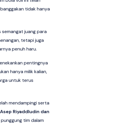
bola voli ini telah
embanggakan tidak hanya
 semangat juang para
menangan, tetapi juga
jarnya penuh haru.
 menekankan pentingnya
kan hanya milik kalian,
arga untuk terus
elah mendampingi serta
 Asep Riyaddludin dan
g punggung tim dalam