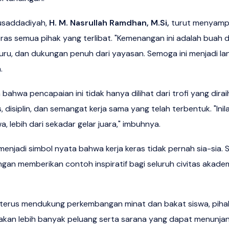
usaddadiyah,
H. M. Nasrullah Ramdhan, M.Si,
turut menyampa
keras semua pihak yang terlibat. "Kemenangan ini adalah buah d
uru, dan dukungan penuh dari yayasan. Semoga ini menjadi la
.
ahwa pencapaian ini tidak hanya dilihat dari trofi yang diraih, 
as, disiplin, dan semangat kerja sama yang telah terbentuk. "In
wa, lebih dari sekadar gelar juara," imbuhnya.
enjadi simbol nyata bahwa kerja keras tidak pernah sia-sia.
angan memberikan contoh inspiratif bagi seluruh civitas akade
terus mendukung perkembangan minat dan bakat siswa, piha
kan lebih banyak peluang serta sarana yang dapat menunjang