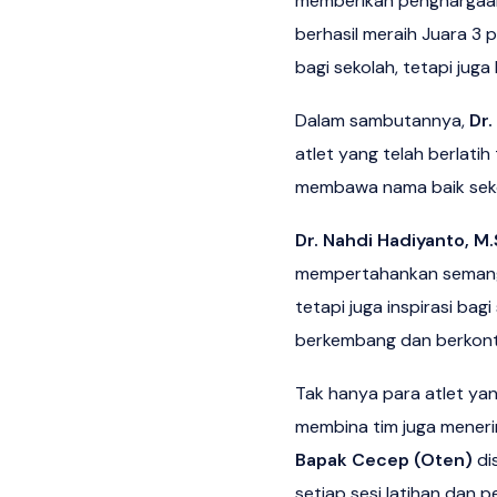
memberikan penghargaan k
berhasil meraih Juara 3
bagi sekolah, tetapi jug
Dalam sambutannya,
Dr.
atlet yang telah berlati
membawa nama baik sekola
Dr. Nahdi Hadiyanto, M.
mempertahankan semangat 
tetapi juga inspirasi bag
berkembang dan berkontri
Tak hanya para atlet ya
membina tim juga mener
Bapak Cecep (Oten)
di
setiap sesi latihan dan p