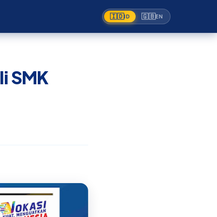
🇮🇩
🇬🇧
ID
EN
li SMK