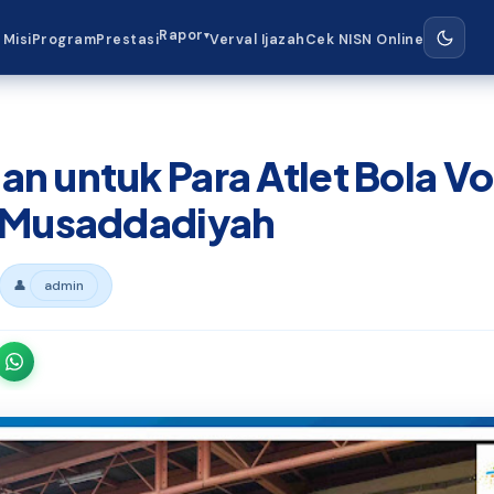
Rapor
▾
 Misi
Program
Prestasi
Verval Ijazah
Cek NISN Online
n untuk Para Atlet Bola Vo
l Musaddadiyah
👤
admin