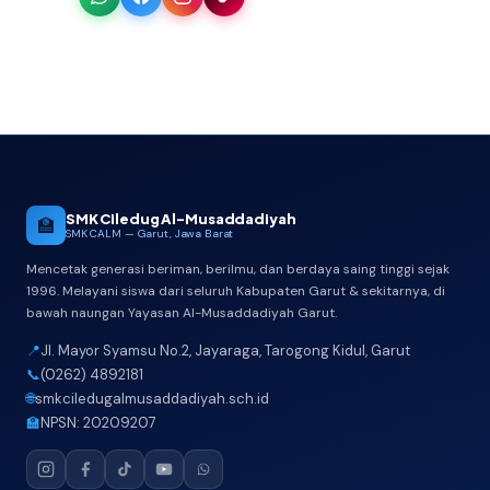
SMK Ciledug Al-Musaddadiyah
🏫
SMK CALM — Garut, Jawa Barat
Mencetak generasi beriman, berilmu, dan berdaya saing tinggi sejak
1996. Melayani siswa dari seluruh Kabupaten Garut & sekitarnya, di
bawah naungan Yayasan Al-Musaddadiyah Garut.
📍
Jl. Mayor Syamsu No.2, Jayaraga, Tarogong Kidul, Garut
📞
(0262) 4892181
🌐
smkciledugalmusaddadiyah.sch.id
🏫
NPSN: 20209207