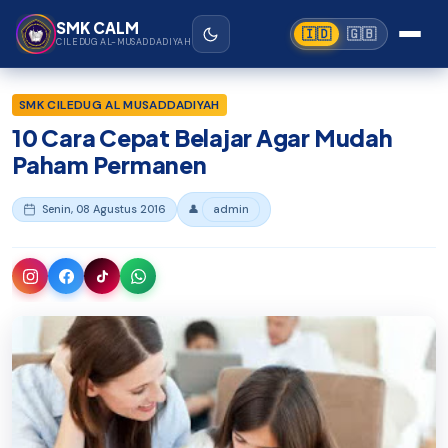
Beranda
›
SMK Ciledug Al-Musaddadiyah Garut
Lewati ke konten utama
SMK CALM
🇮🇩
🇬🇧
CILEDUG AL-MUSADDADIYAH
SMK CILEDUG AL MUSADDADIYAH
10 Cara Cepat Belajar Agar Mudah
Paham Permanen
Senin, 08 Agustus 2016
👤
admin